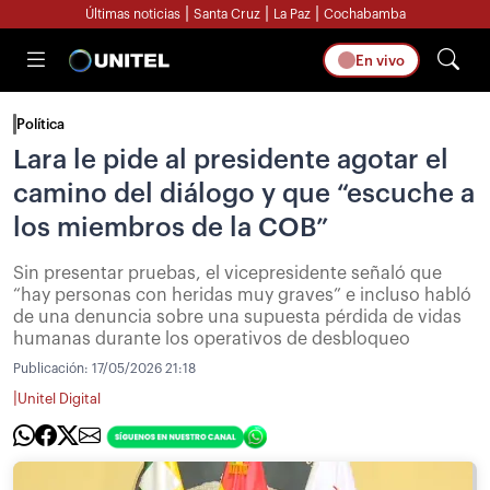
|
|
|
Últimas noticias
Santa Cruz
La Paz
Cochabamba
En vivo
Política
Lara le pide al presidente agotar el
camino del diálogo y que “escuche a
los miembros de la COB”
Sin presentar pruebas, el vicepresidente señaló que
“hay personas con heridas muy graves” e incluso habló
de una denuncia sobre una supuesta pérdida de vidas
humanas durante los operativos de desbloqueo
Publicación:
17/05/2026 21:18
|
Unitel Digital