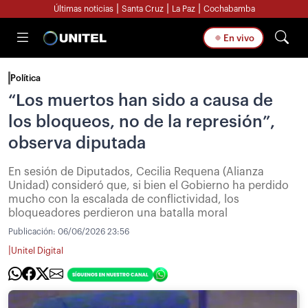
|
|
|
Últimas noticias
Santa Cruz
La Paz
Cochabamba
En vivo
Política
“Los muertos han sido a causa de
los bloqueos, no de la represión”,
observa diputada
En sesión de Diputados, Cecilia Requena (Alianza
Unidad) consideró que, si bien el Gobierno ha perdido
mucho con la escalada de conflictividad, los
bloqueadores perdieron una batalla moral
Publicación:
06/06/2026 23:56
|
Unitel Digital