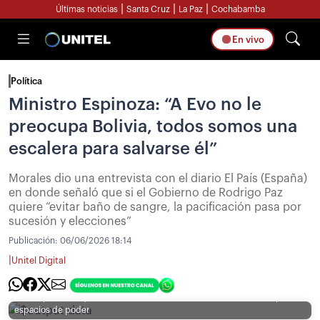
|
|
|
Últimas noticias
Santa Cruz
La Paz
Cochabamba
En vivo
Política
Ministro Espinoza: “A Evo no le
preocupa Bolivia, todos somos una
escalera para salvarse él”
Morales dio una entrevista con el diario El País (España)
en donde señaló que si el Gobierno de Rodrigo Paz
quiere “evitar baño de sangre, la pacificación pasa por
sucesión y elecciones”
Publicación:
06/06/2026 18:14
|
Unitel Digital
Para Espinoza (izq.), el líder cocalero (der.) está enfocado en recuperar
espacios de poder