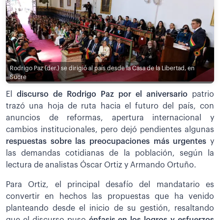
Rodrigo Paz (der.) se dirigió al país desde la Casa de la Libertad, en
Sucre
El
discurso de Rodrigo Paz por el aniversario
patrio
trazó una hoja de ruta hacia el futuro del país, con
anuncios de reformas, apertura internacional y
cambios institucionales, pero dejó pendientes algunas
respuestas sobre las preocupaciones más urgentes
y
las demandas cotidianas de la población, según la
lectura de analistas Óscar Ortiz y Armando Ortuño.
Para Ortiz, el principal desafío del mandatario es
convertir en hechos las propuestas que ha venido
planteando desde el inicio de su gestión, resaltando
que el discurso puso
énfasis en los logros y esfuerzos