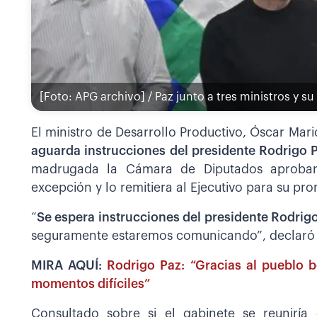
[Foto: APG archivo] / Paz junto a tres ministros y s
El ministro de Desarrollo Productivo, Óscar Mar
aguarda instrucciones del presidente Rodrigo 
madrugada la Cámara de Diputados aprobar
excepción y lo remitiera al Ejecutivo para su pr
“
Se espera instrucciones del presidente Rodrig
seguramente estaremos comunicando”, declaró e
MIRA AQUÍ:
Rodrigo Paz: “Gracias al pueblo bo
momentos difíciles”
Consultado sobre si el gabinete se reunirí