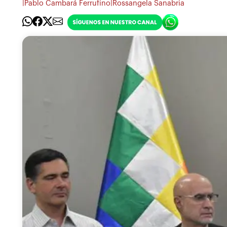
|
|
Pablo Cambará Ferrufino
Rossangela Sanabria