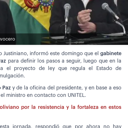
u vocero
io Justiniano, informó este domingo que el
gabinete
Paz
para definir los pasos a seguir, luego que en la
a el proyecto de ley que regula el Estado de
omulgación.
o Paz
y de la oficina del presidente, y en base a eso
l ministro en contacto con UNITEL.
liviano por la resistencia y la fortaleza en estos
a esta jornada, respondió que por ahora no hay