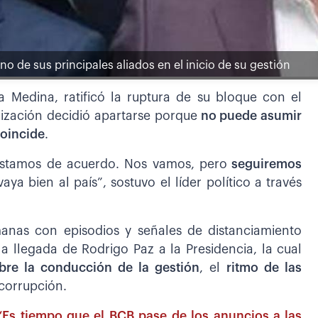
no de sus principales aliados en el inicio de su gestión
a Medina, ratificó la ruptura de su bloque con el
ización decidió apartarse porque
no puede asumir
coincide
.
estamos de acuerdo. Nos vamos, pero
seguiremos
ya bien al país”, sostuvo el líder político a través
anas con episodios y señales de distanciamiento
a llegada de Rodrigo Paz a la Presidencia, la cual
bre la conducción de la gestión
, el
ritmo de las
 corrupción.
 “Es tiempo que el BCB pase de los anuncios a las