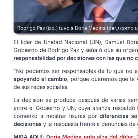
Rodrigo Paz (izq.) tuvo a Doria Medina (der.) como u
El líder de Unidad Nacional (UN), Samuel Dori
Gobierno de Rodrigo Paz y señaló que su organ
responsabilidad por decisiones con las que no 
“No podemos ser responsables de lo que no 
apoyando el cambio
, porque queremos que le va
de sus redes sociales.
La decisión se produce después de varias sem
entre el Gobierno y UN, cuya alianza respaldó l
comenzó a mostrar fisuras por
diferencias so
decisiones
y la respuesta frente a denuncias de
MIRA AQUÍ:
Doria Medina ante alza del dólar: