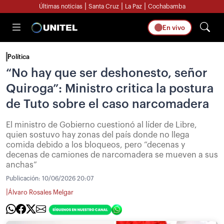
|
|
|
Últimas noticias
Santa Cruz
La Paz
Cochabamba
En vivo
Política
“No hay que ser deshonesto, señor
Quiroga”: Ministro critica la postura
de Tuto sobre el caso narcomadera
El ministro de Gobierno cuestionó al líder de Libre,
quien sostuvo hay zonas del país donde no llega
comida debido a los bloqueos, pero “decenas y
decenas de camiones de narcomadera se mueven a sus
anchas”
Publicación:
10/06/2026 20:07
|
Álvaro Rosales Melgar