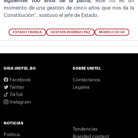
siguientes 100 años de la patria,
este no es un
momento de una gestión de cinco años que nos da la
Constitución”, sostuvo el jefe de Estado.
ESTADO TRANCA
GESTIÓN RODRIGO PAZ
MODELO 50 50
SIGA UNITEL.BO
SOBRE UNITEL
Facebook
Contáctanos
Twitter
Legales
TikTok
Instagram
NOTICIAS
Tendencias
Política
Branded content