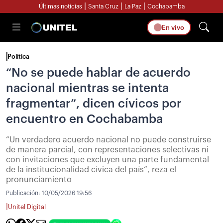
|
|
|
Últimas noticias
Santa Cruz
La Paz
Cochabamba
En vivo
Política
“No se puede hablar de acuerdo
nacional mientras se intenta
fragmentar”, dicen cívicos por
encuentro en Cochabamba
“Un verdadero acuerdo nacional no puede construirse
de manera parcial, con representaciones selectivas ni
con invitaciones que excluyen una parte fundamental
de la institucionalidad cívica del país”, reza el
pronunciamiento
Publicación:
10/05/2026 19:56
|
Unitel Digital