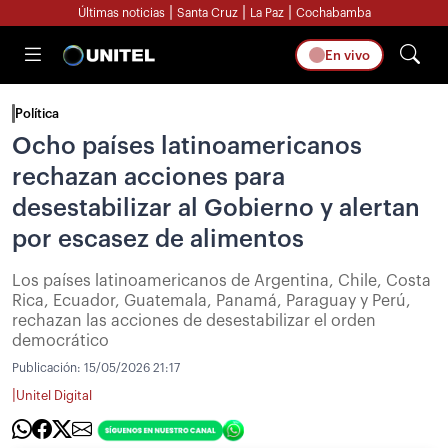
|
|
|
Últimas noticias
Santa Cruz
La Paz
Cochabamba
En vivo
Política
Ocho países latinoamericanos
rechazan acciones para
desestabilizar al Gobierno y alertan
por escasez de alimentos
Los países latinoamericanos de Argentina, Chile, Costa
Rica, Ecuador, Guatemala, Panamá, Paraguay y Perú,
rechazan las acciones de desestabilizar el orden
democrático
Publicación:
15/05/2026 21:17
|
Unitel Digital