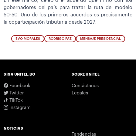
En ese marco, celebró el acuerdo que firmó con los
gobernadores del país para trazar la ruta del modelo
50-50. Uno de los primeros acuerdos es precisamente
la coparticipación tributaria desde 2027.
EVO MORALES
RODRIGO PAZ
MENSAJE PRESIDENCIAL
SIGA UNITEL.BO
SOBRE UNITEL
Facebook
Contáctanos
Twitter
Legales
TikTok
Instagram
NOTICIAS
Tendencias