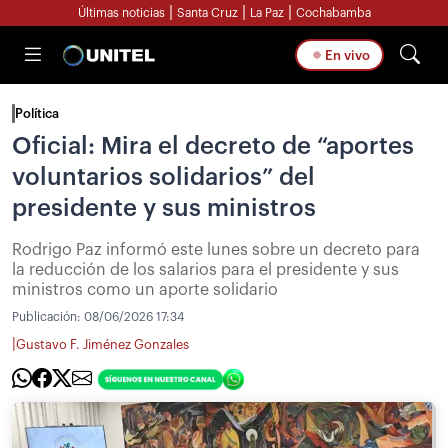
|
|
|
Últimas noticias
Santa Cruz
La Paz
Cochabamba
En vivo
Política
Oficial: Mira el decreto de “aportes
voluntarios solidarios” del
presidente y sus ministros
Rodrigo Paz informó este lunes sobre un decreto para
la reducción de los salarios para el presidente y sus
ministros como un aporte solidario
Publicación:
08/06/2026 17:34
|
Gustavo F. Jiménez Gonzales