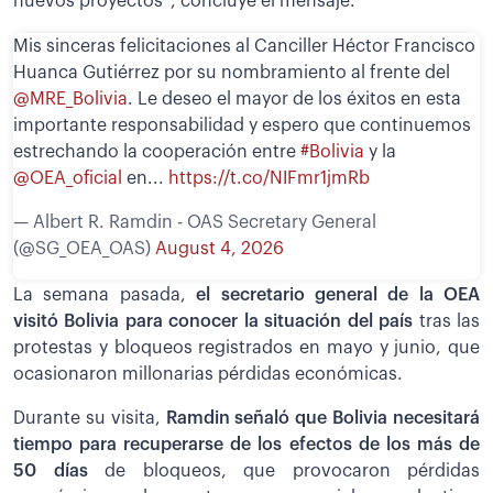
nuevos proyectos”, concluye el mensaje.
Mis sinceras felicitaciones al Canciller Héctor Francisco
Huanca Gutiérrez por su nombramiento al frente del
@MRE_Bolivia
. Le deseo el mayor de los éxitos en esta
importante responsabilidad y espero que continuemos
estrechando la cooperación entre
#Bolivia
y la
@OEA_oficial
en...
https://t.co/NIFmr1jmRb
— Albert R. Ramdin - OAS Secretary General
(@SG_OEA_OAS)
August 4, 2026
La semana pasada,
el secretario general de la OEA
visitó Bolivia para conocer la situación del país
tras las
protestas y bloqueos registrados en mayo y junio, que
ocasionaron millonarias pérdidas económicas.
Durante su visita,
Ramdin señaló que Bolivia necesitará
tiempo para recuperarse de los efectos de los más de
50 días
de bloqueos, que provocaron pérdidas