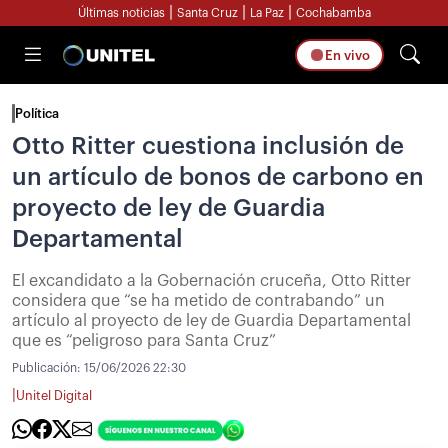
|
|
|
Últimas noticias
Santa Cruz
La Paz
Cochabamba
En vivo
Política
Otto Ritter cuestiona inclusión de
un artículo de bonos de carbono en
proyecto de ley de Guardia
Departamental
El excandidato a la Gobernación cruceña, Otto Ritter
considera que “se ha metido de contrabando” un
artículo al proyecto de ley de Guardia Departamental
que es “peligroso para Santa Cruz”
Publicación:
15/06/2026 22:30
|
Unitel Digital
[Foto: UNITEL] / “Vamos a pensar de buena fe, que es un error de tipeo”,