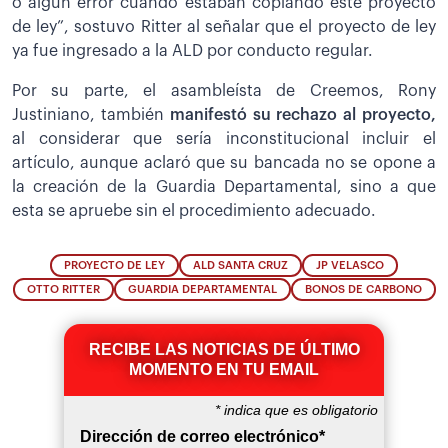
o algún error cuando estaban copiando este proyecto
de ley”, sostuvo Ritter al señalar que el proyecto de ley
ya fue ingresado a la ALD por conducto regular.
Por su parte, el asambleísta de Creemos, Rony
Justiniano, también
manifestó su rechazo al proyecto,
al considerar que sería inconstitucional incluir el
artículo, aunque aclaró que su bancada no se opone a
la creación de la Guardia Departamental, sino a que
esta se apruebe sin el procedimiento adecuado.
PROYECTO DE LEY
ALD SANTA CRUZ
JP VELASCO
OTTO RITTER
GUARDIA DEPARTAMENTAL
BONOS DE CARBONO
RECIBE LAS NOTICIAS DE ÚLTIMO
MOMENTO EN TU EMAIL
*
indica que es obligatorio
Dirección de correo electrónico
*