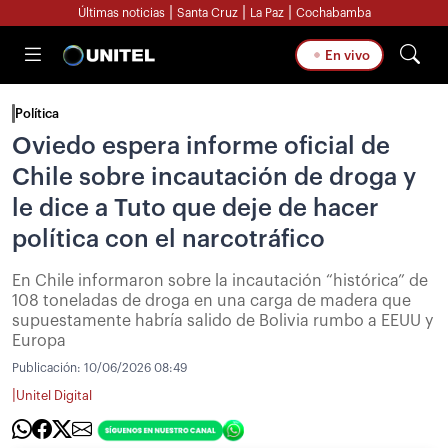
|
|
|
Últimas noticias
Santa Cruz
La Paz
Cochabamba
En vivo
Política
Oviedo espera informe oficial de
Chile sobre incautación de droga y
le dice a Tuto que deje de hacer
política con el narcotráfico
En Chile informaron sobre la incautación “histórica” de
108 toneladas de droga en una carga de madera que
supuestamente habría salido de Bolivia rumbo a EEUU y
Europa
Publicación:
10/06/2026 08:49
|
Unitel Digital