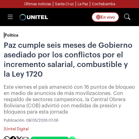
|
|
|
Últimas noticias
Santa Cruz
La Paz
Cochabamba
En vivo
Política
Paz cumple seis meses de Gobierno
asediado por los conflictos por el
incremento salarial, combustible y
la Ley 1720
Este viernes el país amaneció con 16 puntos de bloqueo
en medio de anuncios de más movilizaciones. Con
respaldo de sectores campesinos, la Central Obrera
Boliviana (COB) advirtió con medidas de presión y
bloqueos para esta jornada
Publicación:
08/05/2026 07:06
|
Unitel Digital