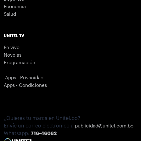
Economía
Salud
UNITEL TV
En vivo
Novelas
Programación
Apps - Privacidad
Apps - Condiciones
¿Quieres tu marca en Unitel.bo?
Envíe un correo electrónico a
publicidad@unitel.com.bo
Whatsapp:
716-46082