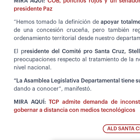
MIRA AQUÍ:
COB, ponchos rojos y un senador 
presidente Paz
“Hemos tomado la definición de
apoyar totalmen
de una concesión cruceña, pero también regi
ordenamiento territorial desde nuestro departa
El p
residente del Comité pro Santa Cruz, Ste
preocupaciones respecto al tratamiento de la 
nivel nacional.
“La Asamblea Legislativa Departamental tiene s
dando a conocer”, manifestó.
MIRA AQUÍ:
TCP admite demanda de inconsti
gobernar a distancia con medios tecnológicos
ALD SANTA 