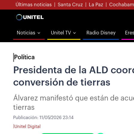
Últimas noticias
|
Santa Cruz
|
La Paz
|
Cochabam
Noticias
Unitel TV
Radio Disney
Ere
Política
Presidenta de la ALD coord
conversión de tierras
Álvarez manifestó que están de acuer
tierras
Publicación:
11/05/2026 23:14
|
Unitel Digital