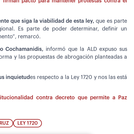
firman pacto para mantener protestas contra el
te que siga la viabilidad de esta ley,
que es parte
onal. Es parte de poder determinar, definir un
mento”, remarcó.
llo Cochamanidis,
informó que la ALD expuso sus
norma y las propuestas de abrogación planteadas a
us inquietud
es respecto a la Ley 1720 y nos las está
tucionalidad contra decreto que permite a Paz
CRUZ
LEY 1720