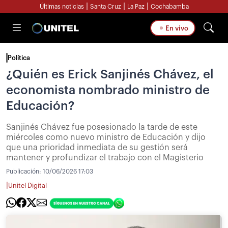
|
|
|
Últimas noticias
Santa Cruz
La Paz
Cochabamba
En vivo
Política
¿Quién es Erick Sanjinés Chávez, el
economista nombrado ministro de
Educación?
Sanjinés Chávez fue posesionado la tarde de este
miércoles como nuevo ministro de Educación y dijo
que una prioridad inmediata de su gestión será
mantener y profundizar el trabajo con el Magisterio
Publicación:
10/06/2026 17:03
|
Unitel Digital