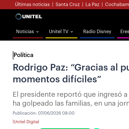
Últimas noticias
|
Santa Cruz
|
La Paz
|
Cochabam
Noticias
Unitel TV
Radio Disney
Ere
Política
Rodrigo Paz: “Gracias al pu
momentos difíciles”
El presidente reportó que ingresó a
ha golpeado las familias, en una jor
Publicación:
07/06/2026 08:00
|
Unitel Digital