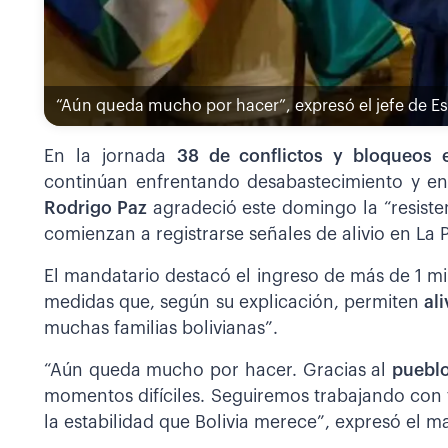
“Aún queda mucho por hacer”, expresó el jefe de E
En la jornada
38 de conflictos y bloqueos e
continúan enfrentando desabastecimiento y en
Rodrigo Paz
agradeció este domingo la “resisten
comienzan a registrarse señales de alivio en La P
El mandatario destacó el ingreso de más de 1 mil
medidas que, según su explicación, permiten
al
muchas familias bolivianas”.
“Aún queda mucho por hacer. Gracias al
pueblo
momentos difíciles. Seguiremos trabajando con 
la estabilidad que Bolivia merece”, expresó el m