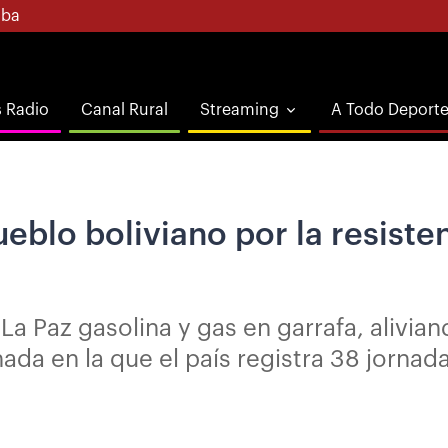
ba
s Radio
Canal Rural
Streaming
A Todo Deport
eblo boliviano por la resisten
 La Paz gasolina y gas en garrafa, alivi
nada en la que el país registra 38 jornad