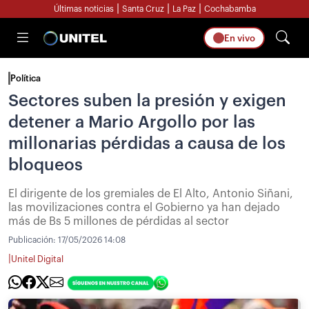
|
|
|
Últimas noticias
Santa Cruz
La Paz
Cochabamba
En vivo
Política
Sectores suben la presión y exigen
detener a Mario Argollo por las
millonarias pérdidas a causa de los
bloqueos
El dirigente de los gremiales de El Alto, Antonio Siñani,
las movilizaciones contra el Gobierno ya han dejado
más de Bs 5 millones de pérdidas al sector
Publicación:
17/05/2026 14:08
|
Unitel Digital