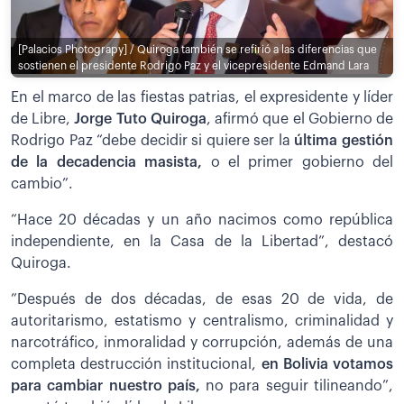
[Palacios Photograpy] / Quiroga también se refirió a las diferencias que
sostienen el presidente Rodrigo Paz y el vicepresidente Edmand Lara
En el marco de las fiestas patrias, el expresidente y líder
de Libre,
Jorge Tuto Quiroga
, afirmó que el Gobierno de
Rodrigo Paz “debe decidir si quiere ser la
última gestión
de la decadencia masista,
o el primer gobierno del
cambio”.
“Hace 20 décadas y un año nacimos como república
independiente, en la Casa de la Libertad”, destacó
Quiroga.
”Después de dos décadas, de esas 20 de vida, de
autoritarismo, estatismo y centralismo, criminalidad y
narcotráfico, inmoralidad y corrupción, además de una
completa destrucción institucional,
en Bolivia votamos
para cambiar nuestro país,
no para seguir tilineando”,