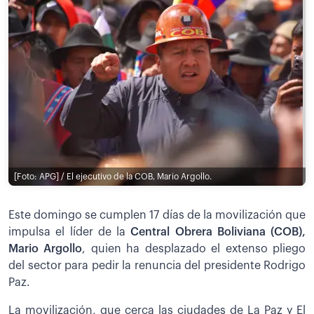
[Foto: APG] / El ejecutivo de la COB, Mario Argollo.
Este domingo se cumplen 17 días de la movilización que
impulsa el líder de la
Central Obrera Boliviana (COB),
Mario Argollo
, quien ha desplazado el extenso pliego
del sector para pedir la renuncia del presidente Rodrigo
Paz.
La movilización, que cerca las ciudades de La Paz y El