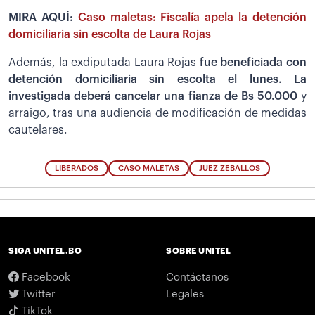
MIRA AQUÍ:
Caso maletas: Fiscalía apela la detención
domiciliaria sin escolta de Laura Rojas
Además, la exdiputada Laura Rojas
fue beneficiada con
detención domiciliaria sin escolta el lunes. La
investigada deberá cancelar una fianza de Bs 50.000
y
arraigo, tras una audiencia de modificación de medidas
cautelares.
LIBERADOS
CASO MALETAS
JUEZ ZEBALLOS
SIGA UNITEL.BO
SOBRE UNITEL
Facebook
Contáctanos
Twitter
Legales
TikTok