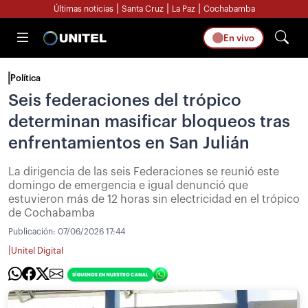
|
|
|
Últimas noticias
Santa Cruz
La Paz
Cochabamba
En vivo
Política
Seis federaciones del trópico
determinan masificar bloqueos tras
enfrentamientos en San Julián
La dirigencia de las seis Federaciones se reunió este
domingo de emergencia e igual denunció que
estuvieron más de 12 horas sin electricidad en el trópico
de Cochabamba
Publicación:
07/06/2026 17:44
|
Unitel Digital