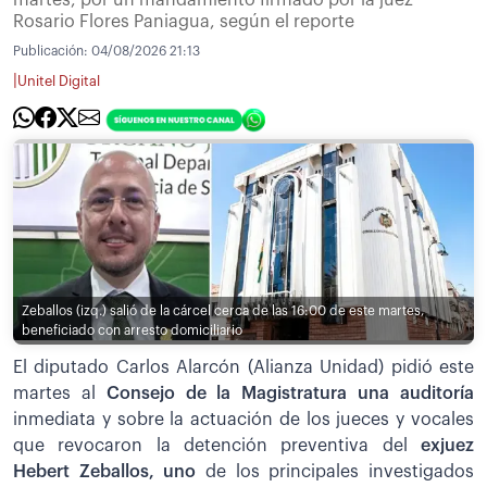
martes, por un mandamiento firmado por la juez
Rosario Flores Paniagua, según el reporte
Publicación:
04/08/2026 21:13
|
Unitel Digital
Zeballos (izq.) salió de la cárcel cerca de las 16:00 de este martes,
beneficiado con arresto domiciliario
El diputado Carlos Alarcón (Alianza Unidad) pidió este
martes al
Consejo de la Magistratura una auditoría
inmediata y sobre la actuación de los jueces y vocales
que revocaron la detención preventiva del
exjuez
Hebert Zeballos, uno
de los principales investigados