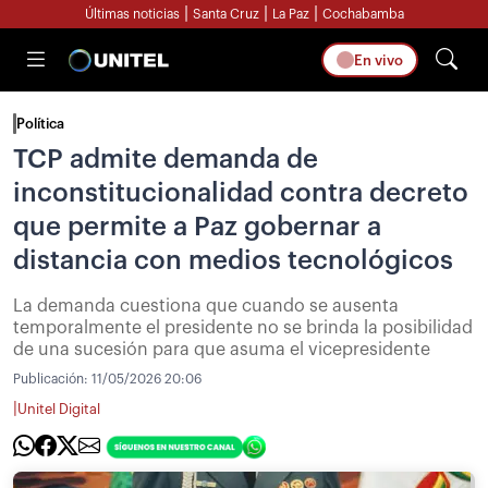
|
|
|
Últimas noticias
Santa Cruz
La Paz
Cochabamba
En vivo
Política
TCP admite demanda de
inconstitucionalidad contra decreto
que permite a Paz gobernar a
distancia con medios tecnológicos
La demanda cuestiona que cuando se ausenta
temporalmente el presidente no se brinda la posibilidad
de una sucesión para que asuma el vicepresidente
Publicación:
11/05/2026 20:06
|
Unitel Digital