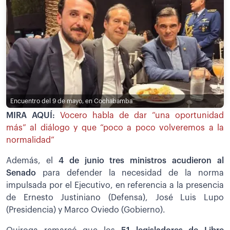
Encuentro del 9 de mayo, en Cochabamba
MIRA AQUÍ:
Vocero habla de dar “una oportunidad
más” al diálogo y que “poco a poco volveremos a la
normalidad”
Además, el
4 de junio tres ministros acudieron al
Senado
para defender la necesidad de la norma
impulsada por el Ejecutivo, en referencia a la presencia
de Ernesto Justiniano (Defensa), José Luis Lupo
(Presidencia) y Marco Oviedo (Gobierno).