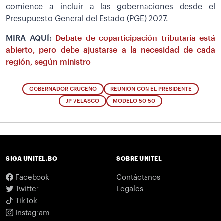
comience a incluir a las gobernaciones desde el
Presupuesto General del Estado (PGE) 2027.
MIRA AQUÍ:
Debate de coparticipación tributaria está
abierto, pero debe ajustarse a la necesidad de cada
región, según ministro
GOBERNADOR CRUCEÑO
REUNIÓN CON EL PRESIDENTE
JP VELASCO
MODELO 50-50
SIGA UNITEL.BO
SOBRE UNITEL
Facebook
Contáctanos
Twitter
Legales
TikTok
Instagram