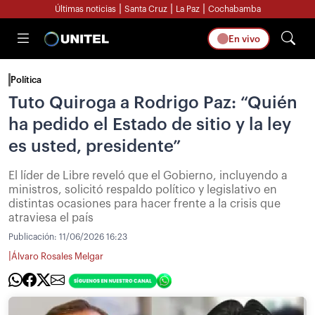
|
|
|
Últimas noticias
Santa Cruz
La Paz
Cochabamba
En vivo
Política
Tuto Quiroga a Rodrigo Paz: “Quién
ha pedido el Estado de sitio y la ley
es usted, presidente”
El líder de Libre reveló que el Gobierno, incluyendo a
ministros, solicitó respaldo político y legislativo en
distintas ocasiones para hacer frente a la crisis que
atraviesa el país
Publicación:
11/06/2026 16:23
|
Álvaro Rosales Melgar