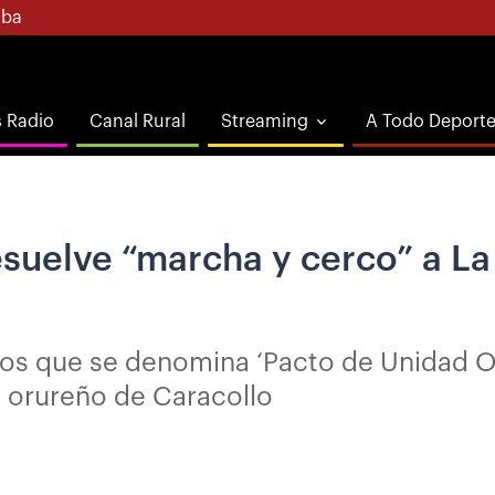
ba
s Radio
Canal Rural
Streaming
A Todo Deport
suelve “marcha y cerco” a La 
nos que se denomina ‘Pacto de Unidad 
io orureño de Caracollo