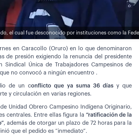
abildo, el cual fue desconocido por instituciones como la F
ernes en Caracollo (Oruro) en lo que denominaron
as de presión exigiendo la renuncia del presidente
ón Sindical Única de Trabajadores Campesinos de
 que no convocó a ningún encuentro .
dio de un c
onflicto que ya suma 36 días
y que
e y circulación en varias regiones.
o de Unidad Obrero Campesino Indígena Originario,
 centrales. Entre ellas figura la
“ratificación de la
o”
, además de otorgar un plazo de 72 horas para la
nió que el pedido es “inmediato”.