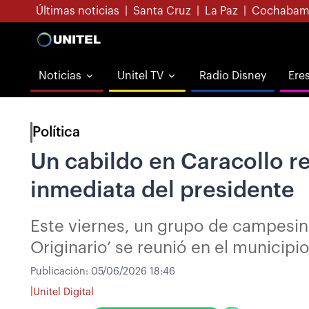
Últimas noticias
|
Santa Cruz
|
La Paz
|
Cochabam
Noticias
Unitel TV
Radio Disney
Ere
Política
Un cabildo en Caracollo re
inmediata del presidente
Este viernes, un grupo de campesi
Originario’ se reunió en el municip
Publicación:
05/06/2026 18:46
|
Unitel Digital