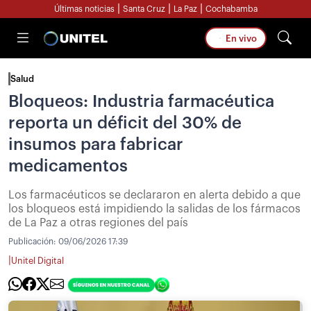
|
|
|
Últimas noticias
Santa Cruz
La Paz
Cochabamba
En vivo
Salud
Bloqueos: Industria farmacéutica
reporta un déficit del 30% de
insumos para fabricar
medicamentos
Los farmacéuticos se declararon en alerta debido a que
los bloqueos está impidiendo la salidas de los fármacos
de La Paz a otras regiones del país
Publicación:
09/06/2026 17:39
|
Unitel Digital