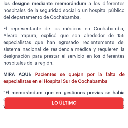
los designe mediante memorándum
a los diferentes
hospitales de la seguridad social o un hospital público
del departamento de Cochabamba,
El representante de los médicos en Cochabamba,
Álvaro Yapura, explicó que son alrededor de 156
especialistas que han egresado recientemente del
sistema nacional de residencia médica y requieren la
designación para prestar el servicio en los diferentes
hospitales de la región.
MIRA AQUÍ:
Pacientes se quejan por la falta de
especialistas en el Hospital Sur de Cochabamba
“
El memorándum que en gestiones previas se había
otorgado en el mes de mayo, en el mes de junio, se ha
LO ÚLTIMO
visto demorado
y hasta ahora no tenemos una
respuesta clara del Ministerio de Salud sobre cuándo
Mundo
nosotros vamos a poder incorporarnos a nuestros
Juez de EEUU niega a Marset
“reuniones confidenciales”
respectivos hospitales”, reclamó Yapura.