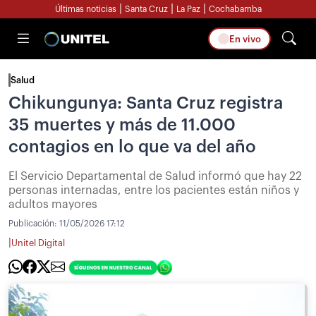
|
|
|
Últimas noticias
Santa Cruz
La Paz
Cochabamba
En vivo
Salud
Chikungunya: Santa Cruz registra
35 muertes y más de 11.000
contagios en lo que va del año
El Servicio Departamental de Salud informó que hay 22
personas internadas, entre los pacientes están niños y
adultos mayores
Publicación:
11/05/2026 17:12
|
Unitel Digital