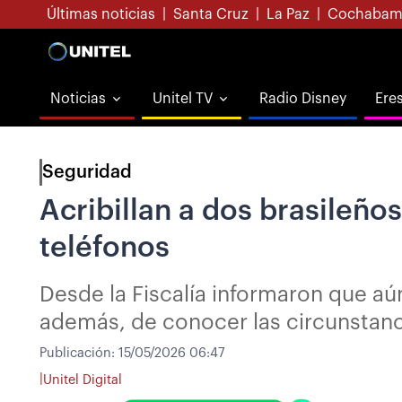
Últimas noticias
|
Santa Cruz
|
La Paz
|
Cochabam
Noticias
Unitel TV
Radio Disney
Ere
Seguridad
Acribillan a dos brasileños
teléfonos
Desde la Fiscalía informaron que aú
además, de conocer las circunstanc
Publicación:
15/05/2026 06:47
|
Unitel Digital