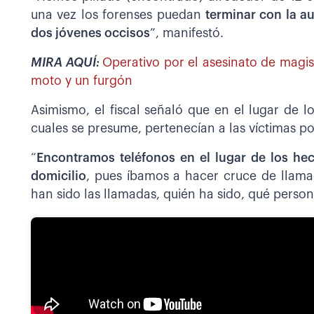
una vez los forenses puedan
terminar con la a
dos jóvenes occisos
”, manifestó.
MIRA AQUÍ:
Operativo por el asesinato de magi
moto y un furgón
Asimismo, el fiscal señaló que en el lugar de l
cuales se presume, pertenecían a las víctimas po
“
Encontramos teléfonos en el lugar de los h
domicilio
, pues íbamos a hacer cruce de llam
han sido las llamadas, quién ha sido, qué person