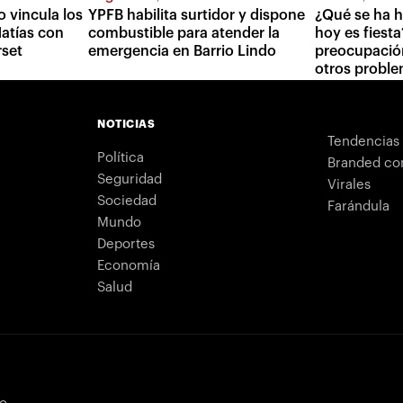
o vincula los
YPFB habilita surtidor y dispone
¿Qué se ha h
atías con
combustible para atender la
hoy es fiest
rset
emergencia en Barrio Lindo
preocupación
otros proble
NOTICIAS
Tendencias
Política
Branded co
Seguridad
Virales
Sociedad
Farándula
Mundo
Deportes
Economía
Salud