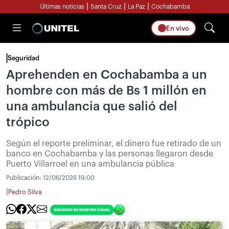
|
|
|
Últimas noticias
Santa Cruz
La Paz
Cochabamba
En vivo
Seguridad
Aprehenden en Cochabamba a un
hombre con más de Bs 1 millón en
una ambulancia que salió del
trópico
Según el reporte preliminar, el dinero fue retirado de un
banco en Cochabamba y las personas llegaron desde
Puerto Villarroel en una ambulancia pública
Publicación:
12/06/2026 19:00
|
Pedro Silva