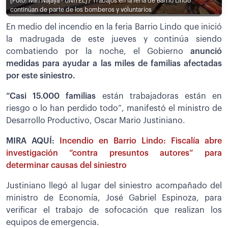
[Foto: Iván Najaya - UNITEL] / Trabajos en la feria de Barrio Lindo
continúan de parte de los bomberos y voluntarios
En medio del incendio en la feria Barrio Lindo que inició
la madrugada de este jueves y continúa siendo
combatiendo por la noche, el Gobierno
anunció
medidas para ayudar a las miles de familias afectadas
por este siniestro.
“Casi 15.000 familias
están trabajadoras están en
riesgo o lo han perdido todo”, manifestó el ministro de
Desarrollo Productivo, Oscar Mario Justiniano.
MIRA AQUÍ:
Incendio en Barrio Lindo: Fiscalía abre
investigación “contra presuntos autores” para
determinar causas del siniestro
Justiniano llegó al lugar del siniestro acompañado del
ministro de Economía, José Gabriel Espinoza, para
verificar el trabajo de sofocación que realizan los
equipos de emergencia.