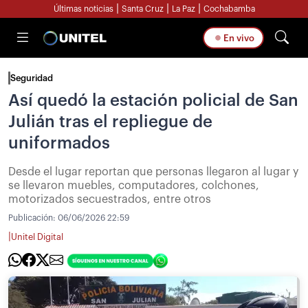
|
|
|
Últimas noticias
Santa Cruz
La Paz
Cochabamba
En vivo
Seguridad
Así quedó la estación policial de San
Julián tras el repliegue de
uniformados
Desde el lugar reportan que personas llegaron al lugar y
se llevaron muebles, computadores, colchones,
motorizados secuestrados, entre otros
Publicación:
06/06/2026 22:59
|
Unitel Digital