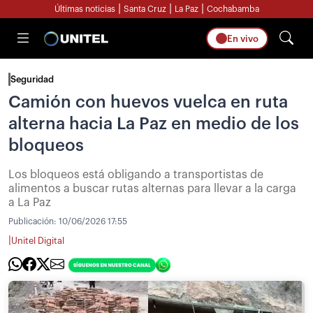
|
|
|
Últimas noticias
Santa Cruz
La Paz
Cochabamba
En vivo
Seguridad
Camión con huevos vuelca en ruta
alterna hacia La Paz en medio de los
bloqueos
Los bloqueos está obligando a transportistas de
alimentos a buscar rutas alternas para llevar a la carga
a La Paz
Publicación:
10/06/2026 17:55
|
Unitel Digital