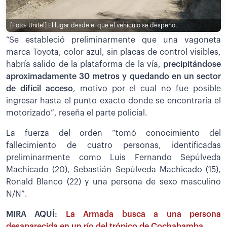
[Foto: Unitel]
El lugar desde el que el vehículo se despeñó.
“Se estableció preliminarmente que una vagoneta
marca Toyota, color azul, sin placas de control visibles,
habría salido de la plataforma de la vía,
precipitándose
aproximadamente 30 metros y quedando en un sector
de difícil acceso
, motivo por el cual no fue posible
ingresar hasta el punto exacto donde se encontraría el
motorizado”, reseña el parte policial.
La fuerza del orden “tomó conocimiento del
fallecimiento de cuatro personas, identificadas
preliminarmente como Luis Fernando Sepúlveda
Machicado (20), Sebastián Sepúlveda Machicado (15),
Ronald Blanco (22) y una persona de sexo masculino
N/N”.
MIRA AQUÍ:
La Armada busca a una persona
desaparecida en un río del trópico de Cochabamba