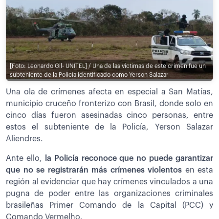
[Foto: Leonardo Gil- UNITEL] / Una de las víctimas de este crimen fue un
subteniente de la Policía identificado como Yerson Salazar
Una ola de crímenes afecta en especial a San Matías,
municipio cruceño fronterizo con Brasil, donde solo en
cinco días fueron asesinadas cinco personas, entre
estos el subteniente de la Policía, Yerson Salazar
Aliendres.
Ante ello,
la Policía reconoce que no puede garantizar
que no se registrarán más crímenes violentos
en esta
región al evidenciar que hay crímenes vinculados a una
pugna de poder entre las organizaciones criminales
brasileñas Primer Comando de la Capital (PCC) y
Comando Vermelho.