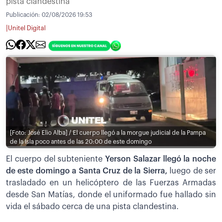
pista clandestina
Publicación:
02/08/2026 19:53
|
Unitel Digital
[Foto: José Elio Alba] / El cuerpo llegó a la morgue judicial de la Pampa
de la Isla poco antes de las 20:00 de este domingo
El cuerpo del subteniente
Yerson Salazar llegó la noche
de este domingo a Santa Cruz de la Sierra,
luego de ser
trasladado en un helicóptero de las Fuerzas Armadas
desde San Matías, donde el uniformado fue hallado sin
vida el sábado cerca de una pista clandestina.