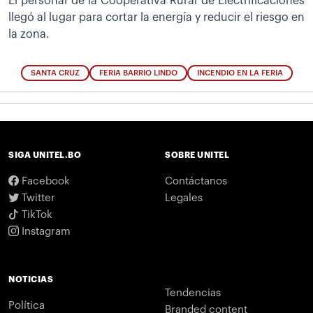
El personal de la Cooperativa Rural de Electrificaciones
llegó al lugar para cortar la energía y reducir el riesgo en
la zona.
SANTA CRUZ
FERIA BARRIO LINDO
INCENDIO EN LA FERIA
SIGA UNITEL.BO
SOBRE UNITEL
Facebook
Contáctanos
Twitter
Legales
TikTok
Instagram
NOTICIAS
Tendencias
Política
Branded content