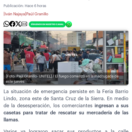
Publicación:
Hace 6 horas
|
|
Iván Najaya
Paúl Granillo
[Foto: Paúl Granillo- UNITEL] / El fuego comenzó en la madrugada de
este jueves
La situación de emergencia persiste en la Feria Barrio
Lindo, zona este de Santa Cruz de la Sierra. En medio
de la desesperación, los comerciantes
ingresan a sus
casetas para tratar de rescatar su mercadería de las
llamas
.
Varios ya lograron sacar sus productos a la calle