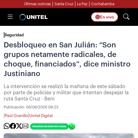
|
|
|
Últimas noticias
Santa Cruz
La Paz
Cochabamba
En vivo
Seguridad
Desbloqueo en San Julián: “Son
grupos netamente radicales, de
choque, financiados”, dice ministro
Justiniano
La intervención se realizó la mañana de este sábado
por parte de policías y militar que intentan despejar la
ruta Santa Cruz - Beni
Publicación:
06/06/2026 09:23
|
|
Paúl Granillo
Unitel Digital