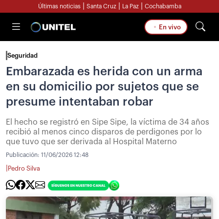
|
|
|
Últimas noticias
Santa Cruz
La Paz
Cochabamba
En vivo
Seguridad
Embarazada es herida con un arma
en su domicilio por sujetos que se
presume intentaban robar
El hecho se registró en Sipe Sipe, la víctima de 34 años
recibió al menos cinco disparos de perdigones por lo
que tuvo que ser derivada al Hospital Materno
Publicación:
11/06/2026 12:48
|
Pedro Silva