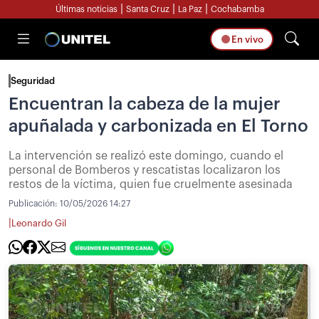
|
|
|
Últimas noticias
Santa Cruz
La Paz
Cochabamba
En vivo
Seguridad
Encuentran la cabeza de la mujer
apuñalada y carbonizada en El Torno
La intervención se realizó este domingo, cuando el
personal de Bomberos y rescatistas localizaron los
restos de la víctima, quien fue cruelmente asesinada
Publicación:
10/05/2026 14:27
|
Leonardo Gil