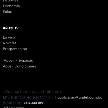
Deportes
Economía
Salud
UNITEL TV
En vivo
Novelas
Programación
Apps - Privacidad
Apps - Condiciones
¿Quieres tu marca en Unitel.bo?
Envíe un correo electrónico a
publicidad@unitel.com.bo
Whatsapp:
716-46082