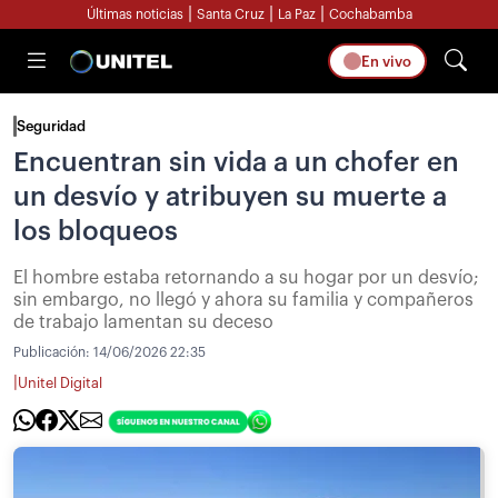
|
|
|
Últimas noticias
Santa Cruz
La Paz
Cochabamba
En vivo
Seguridad
Encuentran sin vida a un chofer en
un desvío y atribuyen su muerte a
los bloqueos
El hombre estaba retornando a su hogar por un desvío;
sin embargo, no llegó y ahora su familia y compañeros
de trabajo lamentan su deceso
Publicación:
14/06/2026 22:35
|
Unitel Digital