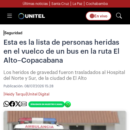
|
|
|
Últimas noticias
Santa Cruz
La Paz
Cochabamba
En vivo
Seguridad
Esta es la lista de personas heridas
en el vuelco de un bus en la ruta El
Alto–Copacabana
Los heridos de gravedad fueron trasladados al Hospital
del Norte y Sur, de la ciudad de El Alto
Publicación:
08/07/2026 15:28
|
|
Heidy Tarqui
Unitel Digital