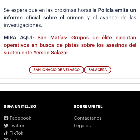
Se espera que en las próximas horas
la Policía emita un
informe oficial sobre el crimen
y el avance de las
investigaciones.
MIRA AQUÍ:
San Matías: Grupos de élite ejecutan
operativos en busca de pistas sobre los asesinos del
subteniente Yerson Salazar
SAN IGNACIO DE VELASCO
BALACERA
SIGA UNITEL.BO
SOBRE UNITEL
Facebook
Contáctanos
Twitter
Legales
TikTok