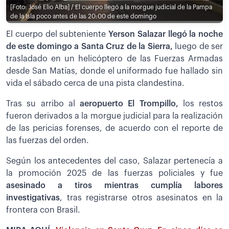
[Foto: José Elio Alba] / El cuerpo llegó a la morgue judicial de la Pampa
de la Isla poco antes de las 20:00 de este domingo
El cuerpo del subteniente
Yerson Salazar llegó la noche
de este domingo a Santa Cruz de la Sierra,
luego de ser
trasladado en un helicóptero de las Fuerzas Armadas
desde San Matías, donde el uniformado fue hallado sin
vida el sábado cerca de una pista clandestina.
Tras su arribo al
aeropuerto El Trompillo,
los restos
fueron derivados a la morgue judicial para la realización
de las pericias forenses, de acuerdo con el reporte de
las fuerzas del orden.
Según los antecedentes del caso, Salazar pertenecía a
la promoción 2025 de las fuerzas policiales y fue
asesinado a tiros mientras cumplía labores
investigativas
, tras registrarse otros asesinatos en la
frontera con Brasil.