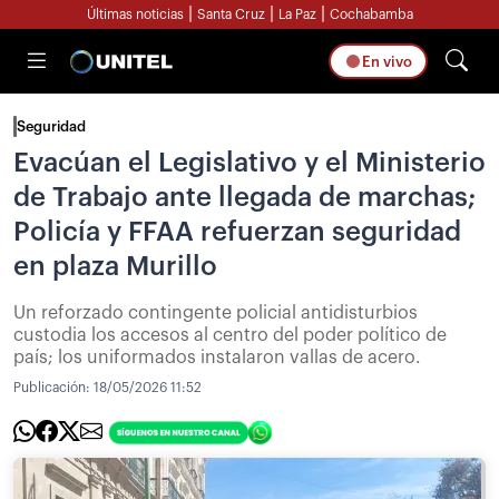
|
|
|
Últimas noticias
Santa Cruz
La Paz
Cochabamba
En vivo
Seguridad
Evacúan el Legislativo y el Ministerio
de Trabajo ante llegada de marchas;
Policía y FFAA refuerzan seguridad
en plaza Murillo
Un reforzado contingente policial antidisturbios
custodia los accesos al centro del poder político de
país; los uniformados instalaron vallas de acero.
Publicación:
18/05/2026 11:52