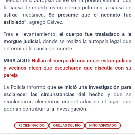
“Mediante la autopsia de ley se ha podido verificar que
la causa de muerte es un edema pulmonar a causa de
asfixia mecánica
. Se presume que el neonato fue
asfixiado”
, agregó Gálvez.
Tras el levantamiento,
el cuerpo fue trasladado a la
morgue judicial,
donde se realizó la autopsia legal que
determinó la causa de muerte.
MIRA AQUÍ:
Hallan el cuerpo de una mujer estrangulada
y vecinos dicen que escucharon que discutía con su
pareja
La Policía informó que
se inició una investigación para
esclarecer las circunstancias del hecho
y que se
recolectaron elementos encontrados en el lugar que
podrían contribuir a la investigación.
RECIÉN NACIDO
ORILLAS DEL RÍO
NIÑO ASFIXIADO