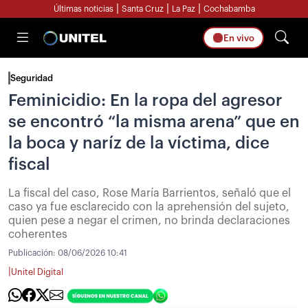
|
|
|
Últimas noticias
Santa Cruz
La Paz
Cochabamba
En vivo
Seguridad
Feminicidio: En la ropa del agresor
se encontró “la misma arena” que en
la boca y naríz de la víctima, dice
fiscal
La fiscal del caso, Rose María Barrientos, señaló que el
caso ya fue esclarecido con la aprehensión del sujeto,
quien pese a negar el crimen, no brinda declaraciones
coherentes
Publicación:
08/06/2026 10:41
|
Unitel Digital