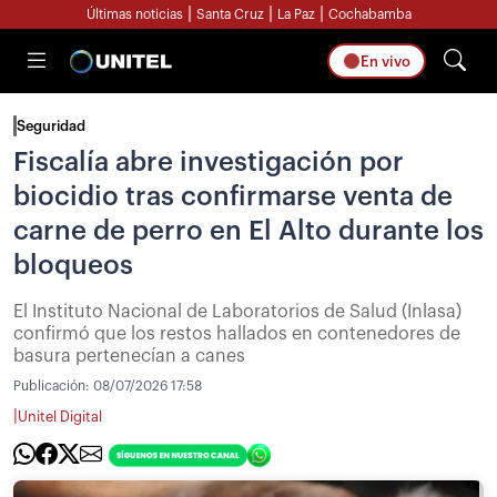
|
|
|
Últimas noticias
Santa Cruz
La Paz
Cochabamba
En vivo
Seguridad
Fiscalía abre investigación por
biocidio tras confirmarse venta de
carne de perro en El Alto durante los
bloqueos
El Instituto Nacional de Laboratorios de Salud (Inlasa)
confirmó que los restos hallados en contenedores de
basura pertenecían a canes
Publicación:
08/07/2026 17:58
|
Unitel Digital