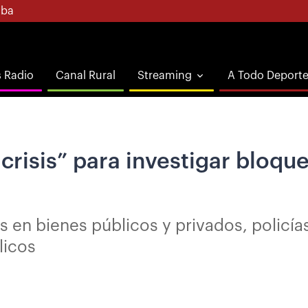
ba
s Radio
Canal Rural
Streaming
A Todo Deport
 crisis” para investigar bloqu
s en bienes públicos y privados, polic
licos