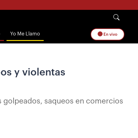
e
Yo Me Llamo
En vivo
eos y violentas
ías golpeados, saqueos en comercios