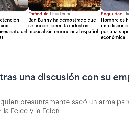
Farándula
Seguridad
Hace 1 hora
Ha
detención
Bad Bunny ha demostrado que
Hombre es he
nico
se puede liderar la industria
una discusi
asesinato del
musical sin renunciar al español
por una sup
ar
económica
tras una discusión con su em
o, quien presuntamente sacó un arma para
 la Felcc y la Felcn