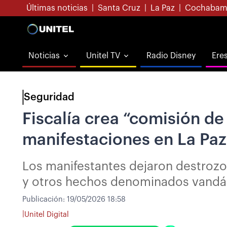
Últimas noticias
|
Santa Cruz
|
La Paz
|
Cochabam
Noticias
Unitel TV
Radio Disney
Ere
Seguridad
Fiscalía crea “comisión de
manifestaciones en La Paz
Los manifestantes dejaron destrozo
y otros hechos denominados vandá
Publicación:
19/05/2026 18:58
|
Unitel Digital