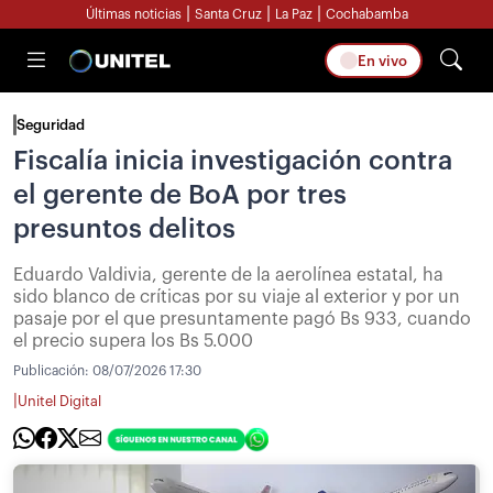
|
|
|
Últimas noticias
Santa Cruz
La Paz
Cochabamba
En vivo
Seguridad
Fiscalía inicia investigación contra
el gerente de BoA por tres
presuntos delitos
Eduardo Valdivia, gerente de la aerolínea estatal, ha
sido blanco de críticas por su viaje al exterior y por un
pasaje por el que presuntamente pagó Bs 933, cuando
el precio supera los Bs 5.000
Publicación:
08/07/2026 17:30
|
Unitel Digital