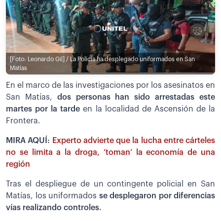
[Foto: Leonardo Gil] / La Policía ha desplegado uniformados en San
Matías
En el marco de las investigaciones por los asesinatos en
San Matías,
dos personas han sido arrestadas este
martes por la tarde
en la localidad de Ascensión de la
Frontera.
MIRA AQUÍ:
Experto advierte que la lucha entre cárteles
no se limita a la droga, ‘toman’ la economía de una
región
Tras el despliegue de un contingente policial en San
Matías, los uniformados
se desplegaron por diferencias
vías realizando controles.