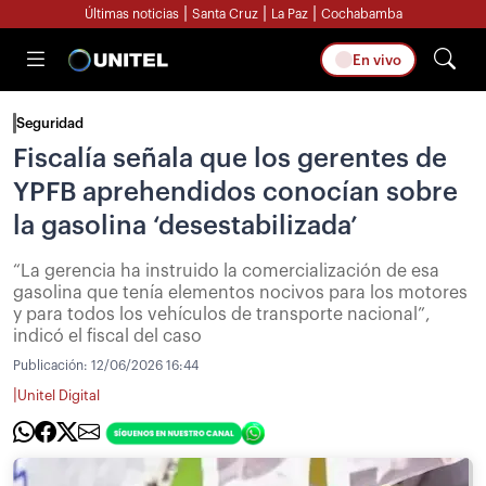
|
|
|
Últimas noticias
Santa Cruz
La Paz
Cochabamba
En vivo
Seguridad
Fiscalía señala que los gerentes de
YPFB aprehendidos conocían sobre
la gasolina ‘desestabilizada’
“La gerencia ha instruido la comercialización de esa
gasolina que tenía elementos nocivos para los motores
y para todos los vehículos de transporte nacional”,
indicó el fiscal del caso
Publicación:
12/06/2026 16:44
|
Unitel Digital