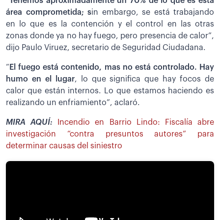
“
Tenemos aproximadamente un 70% de lo que es esta
área comprometida; s
in embargo, se está trabajando
en lo que es la contención y el control en las otras
zonas donde ya no hay fuego, pero presencia de calor”,
dijo Paulo Viruez, secretario de Seguridad Ciudadana.
“
El fuego está contenido, mas no está controlado. Hay
humo en el lugar
, lo que significa que hay focos de
calor que están internos. Lo que estamos haciendo es
realizando un enfriamiento”, aclaró.
MIRA AQUÍ:
Incendio en Barrio Lindo: Fiscalía abre
investigación “contra presuntos autores” para
determinar causas del siniestro