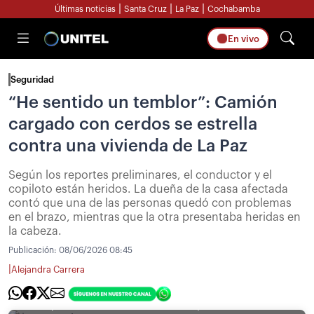
|
|
|
Últimas noticias
Santa Cruz
La Paz
Cochabamba
En vivo
Seguridad
“He sentido un temblor”: Camión
cargado con cerdos se estrella
contra una vivienda de La Paz
Según los reportes preliminares, el conductor y el
copiloto están heridos. La dueña de la casa afectada
contó que una de las personas quedó con problemas
en el brazo, mientras que la otra presentaba heridas en
la cabeza.
Publicación:
08/06/2026 08:45
|
Alejandra Carrera
[Foto: Alejandra Carrera - UNITEL] / El camión que se estrelló con la