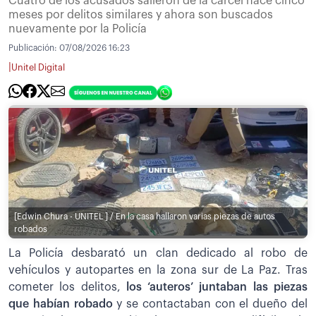
Cuatro de los acusados salieron de la cárcel hace cinco
meses por delitos similares y ahora son buscados
nuevamente por la Policía
Publicación:
07/08/2026 16:23
|
Unitel Digital
[Edwin Chura - UNITEL ] / En la casa hallaron varias piezas de autos
robados
La Policía desbarató un clan dedicado al robo de
vehículos y autopartes en la zona sur de La Paz. Tras
cometer los delitos,
los ‘auteros’ juntaban las piezas
que habían robado
y se contactaban con el dueño del