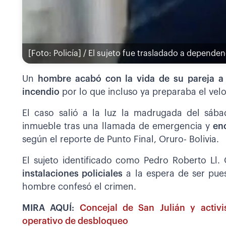
[Foto: Policía] / El sujeto fue trasladado a dependen
Un
hombre acabó con la vida de su pareja a 
incendio
por lo que incluso ya preparaba el velor
El caso salió a la luz la madrugada del sába
inmueble tras una llamada de emergencia y
en
según el reporte de Punto Final, Oruro- Bolivia.
El sujeto identificado como Pedro Roberto Ll. 
instalaciones policiales
a la espera de ser pues
hombre confesó el crimen.
MIRA AQUÍ:
Concejal de San Julián y activi
operativo de desbloqueo