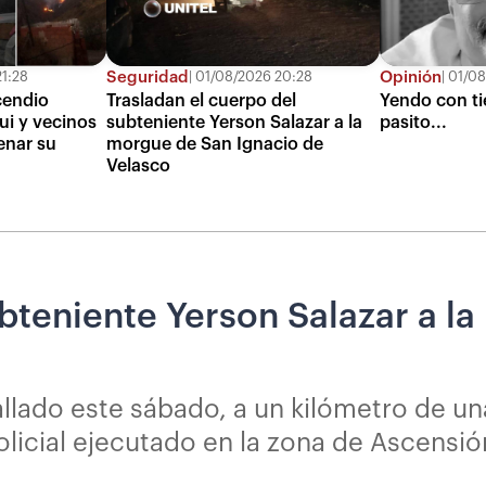
Seguridad
Opinión
1:28
01/08/2026 20:28
01/08
cendio
Trasladan el cuerpo del
Yendo con ti
ui y vecinos
subteniente Yerson Salazar a la
pasito...
enar su
morgue de San Ignacio de
Velasco
ubteniente Yerson Salazar a l
hallado este sábado, a un kilómetro de u
licial ejecutado en la zona de Ascensió