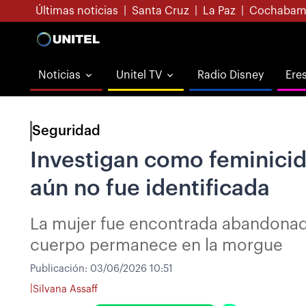
Últimas noticias
|
Santa Cruz
|
La Paz
|
Cochabam
Noticias
Unitel TV
Radio Disney
Ere
Seguridad
Investigan como feminicidi
aún no fue identificada
La mujer fue encontrada abandonada
cuerpo permanece en la morgue
Publicación:
03/06/2026 10:51
|
Silvana Assaff