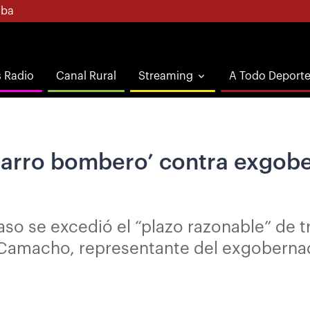
ba
s Radio
Canal Rural
Streaming
A Todo Deport
 ‘carro bombero’ contra exgob
aso se excedió el “plazo razonable” de t
 Camacho, representante del exgobern