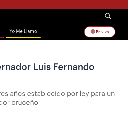
e
Yo Me Llamo
En vivo
ernador Luis Fernando
res años establecido por ley para un
ador cruceño