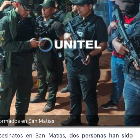
iformados en San Matías
asesinatos en San Matías,
dos personas han sido