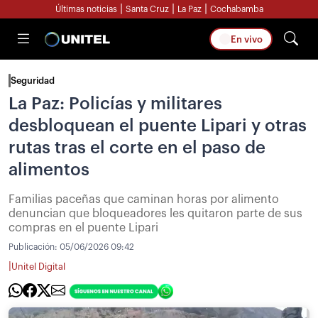
|
|
|
Últimas noticias
Santa Cruz
La Paz
Cochabamba
En vivo
Seguridad
La Paz: Policías y militares
desbloquean el puente Lipari y otras
rutas tras el corte en el paso de
alimentos
Familias paceñas que caminan horas por alimento
denuncian que bloqueadores les quitaron parte de sus
compras en el puente Lipari
Publicación:
05/06/2026 09:42
|
Unitel Digital