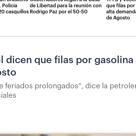
 Policía
de Libertad para la reunión con
que filas por
20 casquillos
Rodrigo Paz por el 50-50
alta demanda
de Agosto
l dicen que filas por gasolin
osto
feriados prolongados”, dice la petroler
iales