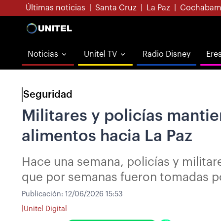
Últimas noticias
|
Santa Cruz
|
La Paz
|
Cochabam
Noticias
Unitel TV
Radio Disney
Ere
Seguridad
Militares y policías manti
alimentos hacia La Paz
Hace una semana, policías y militar
que por semanas fueron tomadas p
Publicación:
12/06/2026 15:53
|
Unitel Digital