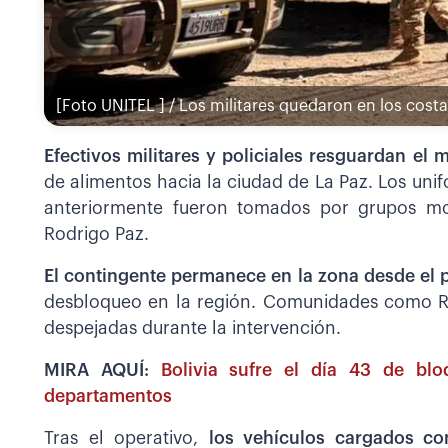
[Foto UNITEL ] / Los militares quedaron en los costa
Efectivos militares y policiales resguardan el
de alimentos hacia la ciudad de La Paz. Los u
anteriormente fueron tomados por grupos mov
Rodrigo Paz.
El contingente permanece en la zona desde el 
desbloqueo en la región. Comunidades como Río
despejadas durante la intervención.
MIRA AQUÍ:
Bolivia sufre el día 43 de bl
departamentos
Tras el operativo,
los vehículos cargados co