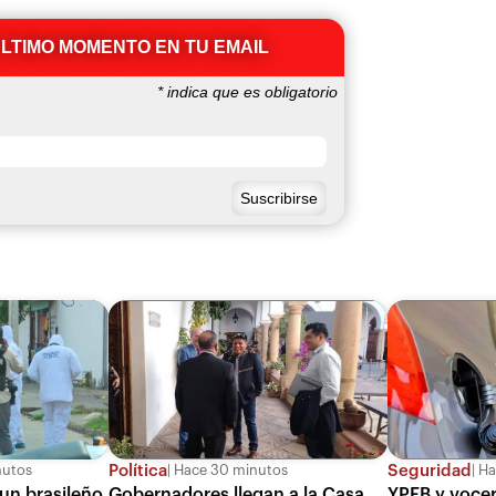
ÚLTIMO MOMENTO EN TU EMAIL
*
indica que es obligatorio
Política
Seguridad
nutos
Hace 30 minutos
Ha
 un brasileño
Gobernadores llegan a la Casa
YPFB y vocer