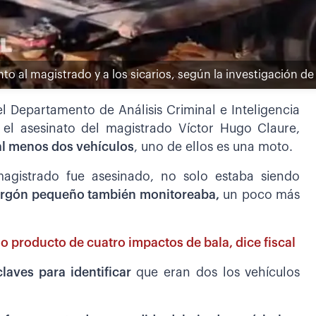
o al magistrado y a los sicarios, según la investigación de 
l Departamento de Análisis Criminal e Inteligencia
 el asesinato del magistrado Víctor Hugo Claure,
al menos dos vehículos
, uno de ellos es una moto.
magistrado fue asesinado, no solo estaba siendo
urgón pequeño también monitoreaba,
un poco más
 producto de cuatro impactos de bala, dice fiscal
aves para identificar
que eran dos los vehículos