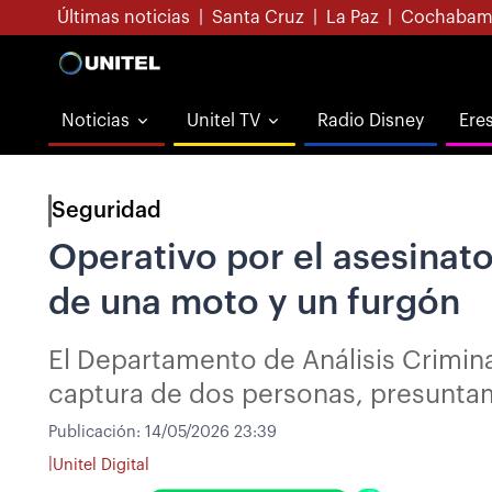
Últimas noticias
|
Santa Cruz
|
La Paz
|
Cochabam
Noticias
Unitel TV
Radio Disney
Ere
Seguridad
Operativo por el asesinat
de una moto y un furgón
El Departamento de Análisis Crimina
captura de dos personas, presuntam
Publicación:
14/05/2026 23:39
|
Unitel Digital