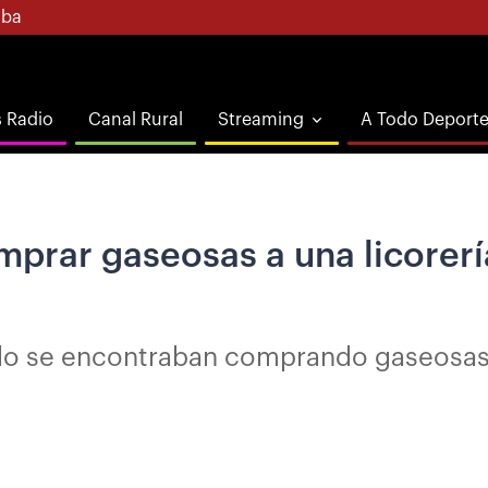
ba
s Radio
Canal Rural
Streaming
A Todo Deport
mprar gaseosas a una licorer
o se encontraban comprando gaseosas en