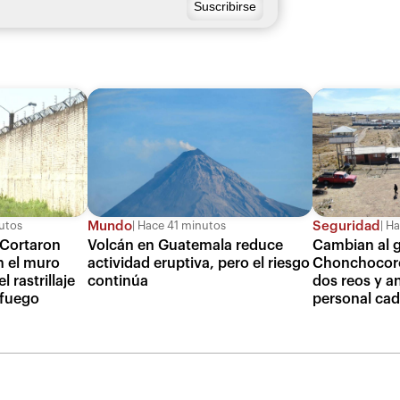
Mundo
Seguridad
utos
Hace 41 minutos
Ha
 Cortaron
Volcán en Guatemala reduce
Cambian al 
n el muro
actividad eruptiva, pero el riesgo
Chonchocoro
 rastrillaje
continúa
dos reos y a
 fuego
personal cad