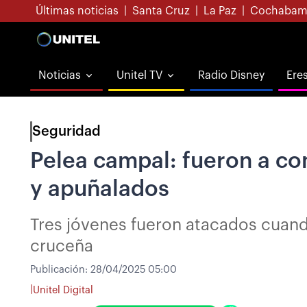
Últimas noticias
|
Santa Cruz
|
La Paz
|
Cochabam
Noticias
Unitel TV
Radio Disney
Ere
Seguridad
Pelea campal: fueron a co
y apuñalados
Tres jóvenes fueron atacados cuand
cruceña
Publicación:
28/04/2025 05:00
|
Unitel Digital