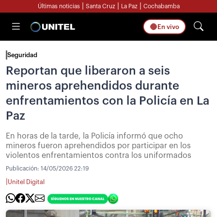
|
|
|
Últimas noticias
Santa Cruz
La Paz
Cochabamba
En vivo
Seguridad
Reportan que liberaron a seis
mineros aprehendidos durante
enfrentamientos con la Policía en La
Paz
En horas de la tarde, la Policía informó que ocho
mineros fueron aprehendidos por participar en los
violentos enfrentamientos contra los uniformados
Publicación:
14/05/2026 22:19
|
Unitel Digital