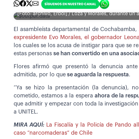
[Foto: archivo, Erbol] / Loza y Morales, durante un 
El asambleísta departamental de Cochabamba, J
expresidente Evo Morales, el gobernador Leona
los cuales se los acusa de instigar para que se r
estas personas
se han convertido en una asociac
Flores afirmó que presentó la denuncia ante
admitida, por lo que
se aguarda la respuesta
.
“Ya se hizo la presentación (la denuncia), 
cometido, estamos a la espera
ahora de la respu
que admitir y empezar con toda la investigación 
a UNITEL.
MIRA AQUÍ:
La Fiscalía y la Policía de Pando a
caso “narcomaderas” de Chile