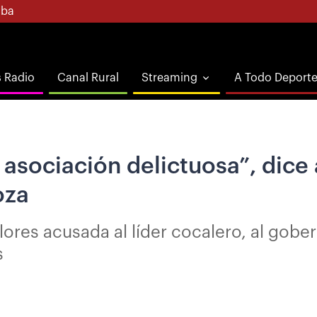
ba
s Radio
Canal Rural
Streaming
A Todo Deport
 asociación delictuosa”, dice
oza
Flores acusada al líder cocalero, al go
s