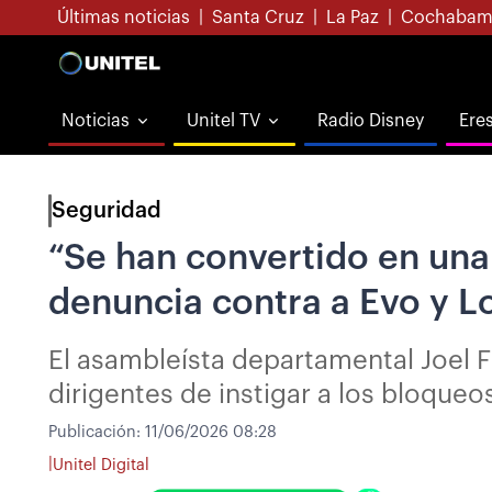
Últimas noticias
|
Santa Cruz
|
La Paz
|
Cochabam
Noticias
Unitel TV
Radio Disney
Ere
Seguridad
“Se han convertido en una
denuncia contra a Evo y L
El asambleísta departamental Joel 
dirigentes de instigar a los bloqueo
Publicación:
11/06/2026 08:28
|
Unitel Digital