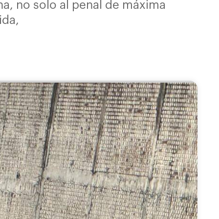
na, no solo al penal de máxima
ida,