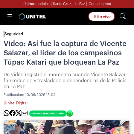
|
|
|
Últimas noticias
Santa Cruz
La Paz
Cochabamba
En vivo
Seguridad
Video: Así fue la captura de Vicente
Salazar, el líder de los campesinos
Túpac Katari que bloquean La Paz
Un video registró el momento cuando Vicente Salazar
fue reducido y trasladado a dependencias de la Policía
en La Paz
Publicación:
10/06/2026 15:04
|
Unitel Digital