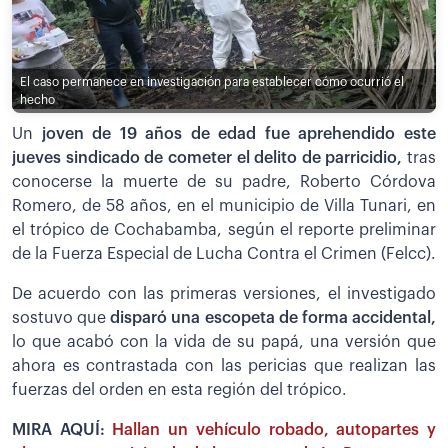
El caso permanece en investigación para establecer cómo ocurrió el
hecho
Un
joven de 19 años de edad fue aprehendido este
jueves sindicado de cometer el delito de parricidio,
tras
conocerse la muerte de su padre, Roberto Córdova
Romero, de 58 años, en el municipio de Villa Tunari, en
el trópico de Cochabamba, según el reporte preliminar
de la Fuerza Especial de Lucha Contra el Crimen (Felcc).
De acuerdo con las primeras versiones, el investigado
sostuvo que
disparó una escopeta de forma accidental,
lo que acabó con la vida de su papá, una versión que
ahora es contrastada con las pericias que realizan las
fuerzas del orden en esta región del trópico.
MIRA AQUÍ:
Hallan un vehículo robado, autopartes y