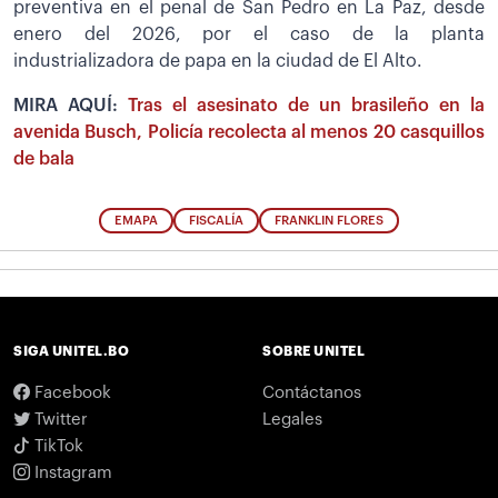
preventiva en el penal de San Pedro en La Paz, desde
enero del 2026, por el caso de la planta
industrializadora de papa en la ciudad de El Alto.
MIRA AQUÍ:
Tras el asesinato de un brasileño en la
avenida Busch, Policía recolecta al menos 20 casquillos
de bala
EMAPA
FISCALÍA
FRANKLIN FLORES
SIGA UNITEL.BO
SOBRE UNITEL
Facebook
Contáctanos
Twitter
Legales
TikTok
Instagram