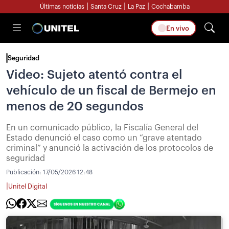
|
|
|
Últimas noticias
Santa Cruz
La Paz
Cochabamba
En vivo
Seguridad
Video: Sujeto atentó contra el
vehículo de un fiscal de Bermejo en
menos de 20 segundos
En un comunicado público, la Fiscalía General del
Estado denunció el caso como un “grave atentado
criminal” y anunció la activación de los protocolos de
seguridad
Publicación:
17/05/2026 12:48
|
Unitel Digital